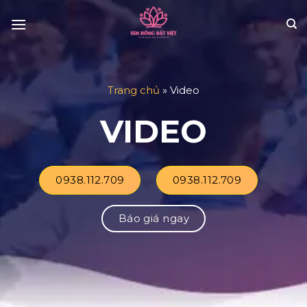
Skip
to
content
Trang chủ
»
Video
VIDEO
0938.112.709
0938.112.709
Báo giá ngay