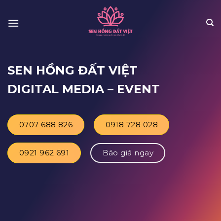
Skip
to
content
SEN HỒNG ĐẤT VIỆT
DIGITAL MEDIA
– EVENT
0707 688 826
0918 728 028
0921 962 691
Báo giá ngay