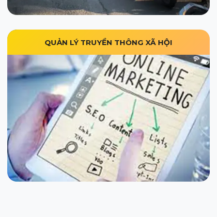
QUẢN LÝ TRUYỀN THÔNG XÃ HỘI