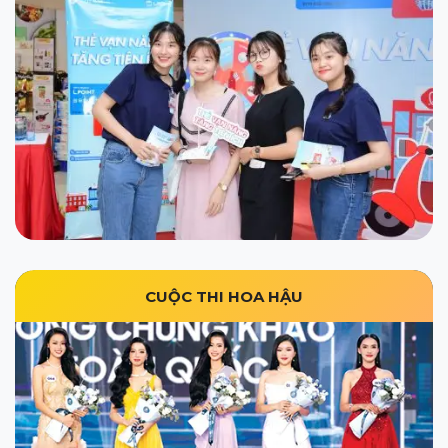
CUỘC THI HOA HẬU