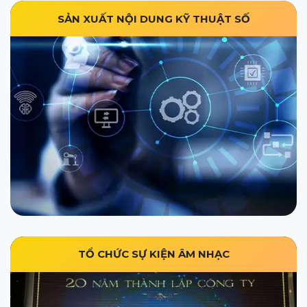
SẢN XUẤT NỘI DUNG KỸ THUẬT SỐ
TỔ CHỨC SỰ KIỆN ÂM NHẠC