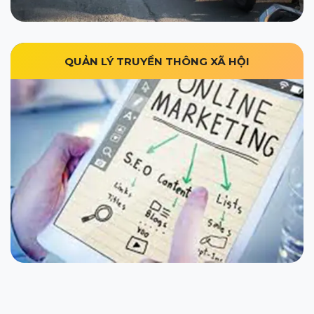
QUẢN LÝ TRUYỀN THÔNG XÃ HỘI