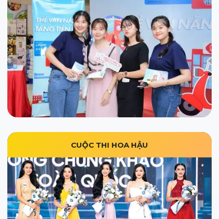
CUỘC THI HOA HẬU