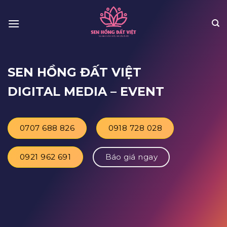
Skip
to
content
SEN HỒNG ĐẤT VIỆT
DIGITAL MEDIA
– EVENT
0707 688 826
0918 728 028
0921 962 691
Báo giá ngay