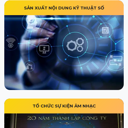
SẢN XUẤT NỘI DUNG KỸ THUẬT SỐ
TỔ CHỨC SỰ KIỆN ÂM NHẠC