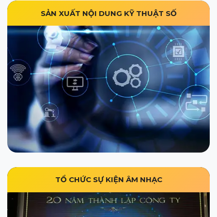
SẢN XUẤT NỘI DUNG KỸ THUẬT SỐ
TỔ CHỨC SỰ KIỆN ÂM NHẠC