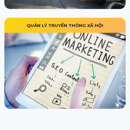
QUẢN LÝ TRUYỀN THÔNG XÃ HỘI