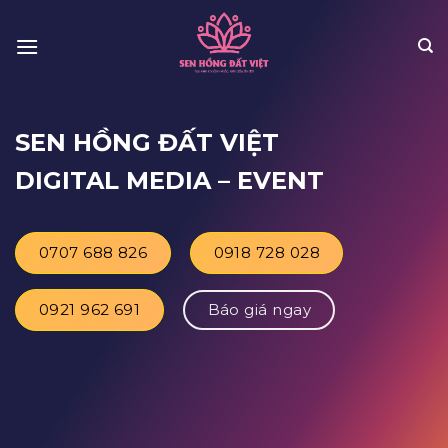
Skip
to
content
SEN HỒNG ĐẤT VIỆT
DIGITAL MEDIA
– EVENT
0707 688 826
0918 728 028
0921 962 691
Báo giá ngay