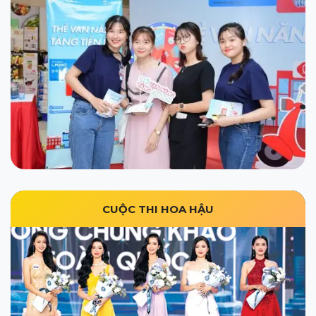
CUỘC THI HOA HẬU