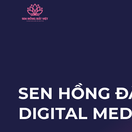
Skip
to
content
SEN HỒNG Đ
DIGITAL ME