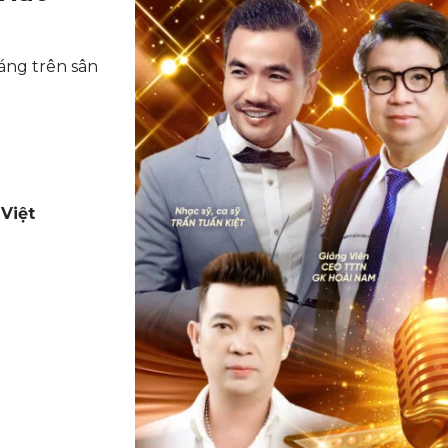
áng trên sân
Việt