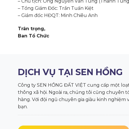
– Chủ tịch: Ông Nguyễn Văn Tùng (Thanh Tùng
– Tổng Giám Đốc: Trần Tuấn Kiệt
– Giám đốc HĐQT: Minh Chiêu Anh
Trân trọng,
Ban Tổ Chức
DỊCH VỤ TẠI SEN HỒNG
Công ty SEN HỒNG ĐẤT VIỆT cung cấp một loạt d
thông xã hội. Ngoài ra, chúng tôi cũng chuyên 
hàng. Với đội ngũ chuyên gia giàu kinh nghiệm 
bạn.