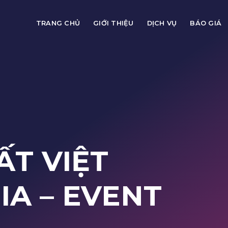
TRANG CHỦ
GIỚI THIỆU
DỊCH VỤ
BÁO GIÁ
ẤT VIỆT
DIA
– EVENT