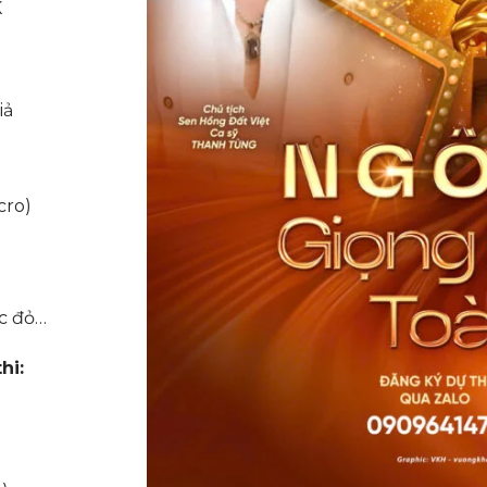
K
iả
cro)
ạc đỏ…
hi: