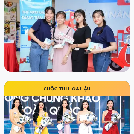
CUỘC THI HOA HẬU