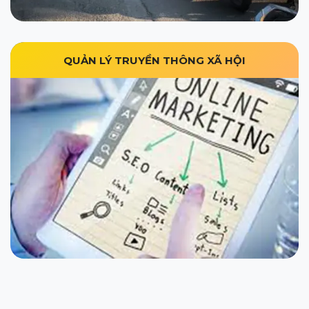
QUẢN LÝ TRUYỀN THÔNG XÃ HỘI