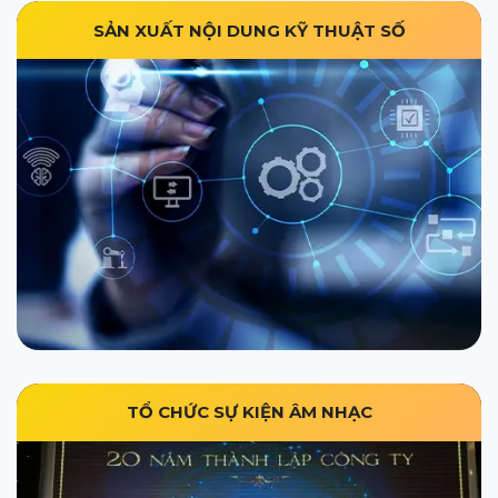
SẢN XUẤT NỘI DUNG KỸ THUẬT SỐ
TỔ CHỨC SỰ KIỆN ÂM NHẠC