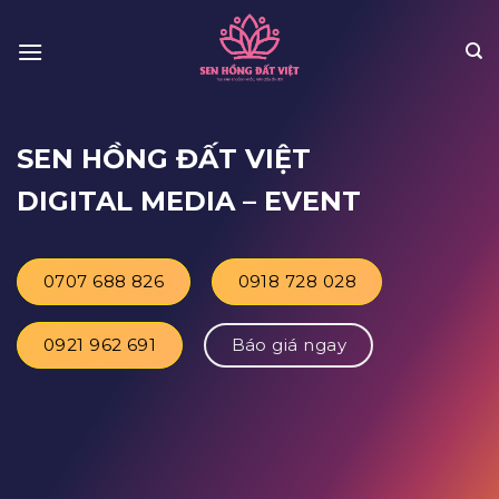
Skip
to
content
SEN HỒNG ĐẤT VIỆT
DIGITAL MEDIA
– EVENT
0707 688 826
0918 728 028
0921 962 691
Báo giá ngay