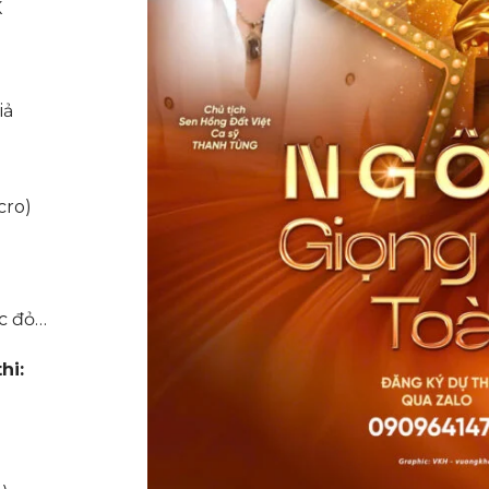
K
iả
cro)
ạc đỏ…
hi: