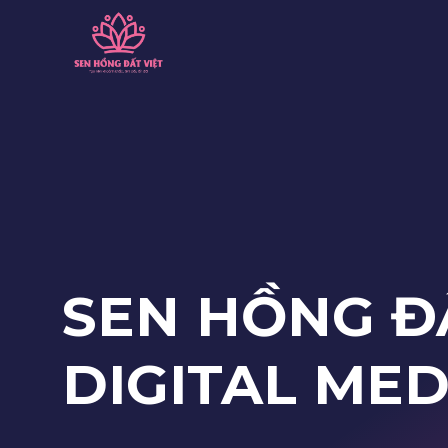
Skip
to
content
SEN HỒNG Đ
DIGITAL ME