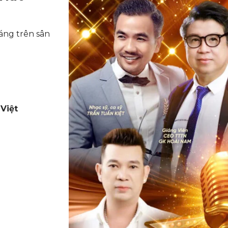
áng trên sân
Việt