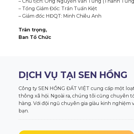
– Chủ tịch: Ông Nguyễn Văn Tùng (Thanh Tùng
– Tổng Giám Đốc: Trần Tuấn Kiệt
– Giám đốc HĐQT: Minh Chiêu Anh
Trân trọng,
Ban Tổ Chức
DỊCH VỤ TẠI SEN HỒNG
Công ty SEN HỒNG ĐẤT VIỆT cung cấp một loạt d
thông xã hội. Ngoài ra, chúng tôi cũng chuyên 
hàng. Với đội ngũ chuyên gia giàu kinh nghiệm 
bạn.