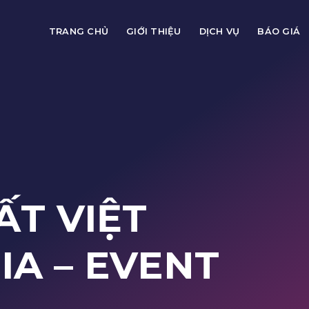
TRANG CHỦ
GIỚI THIỆU
DỊCH VỤ
BÁO GIÁ
ẤT VIỆT
DIA
– EVENT